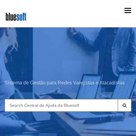
Skip
Togg
to
navi
main
content
Sistema de Gestão para Redes Varejistas e Atacadistas
Search
for: