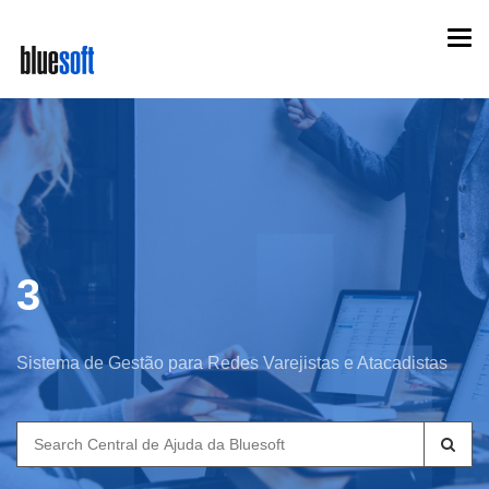
Skip
Togg
to
navi
main
content
3
Sistema de Gestão para Redes Varejistas e Atacadistas
Search
for: