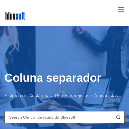
Skip
Togg
to
navi
main
content
Coluna separador
Sistema de Gestão para Redes Varejistas e Atacadistas
Search
for: