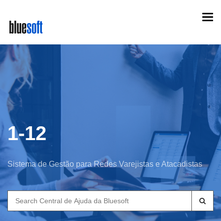
Skip
Togg
to
navi
main
content
1-12
Sistema de Gestão para Redes Varejistas e Atacadistas
Search
for: