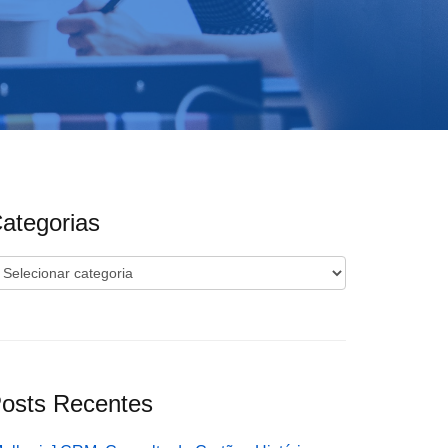
ategorias
ategorias
osts Recentes