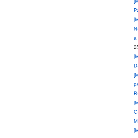
[
P
[
N
a
0
[
D
[
p
R
[
C
M
[