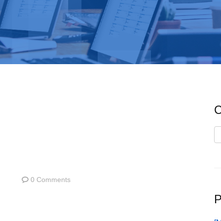
C
C
0 Comments
P