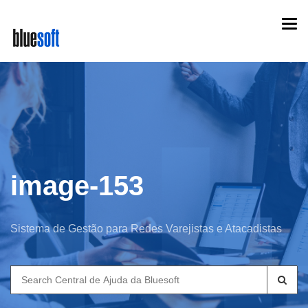
Skip
Togg
to
navi
main
content
image-153
Sistema de Gestão para Redes Varejistas e Atacadistas
Search
for: