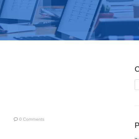
C
C
0 Comments
P