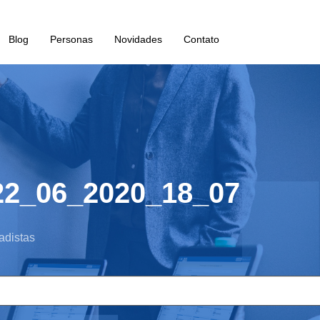
Blog
Personas
Novidades
Contato
22_06_2020_18_07
adistas