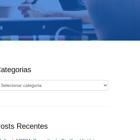
ategorias
ategorias
osts Recentes