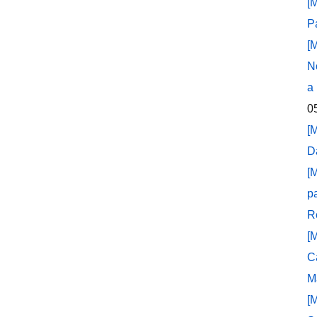
[
P
[
N
a
0
[
D
[
p
R
[
C
M
[