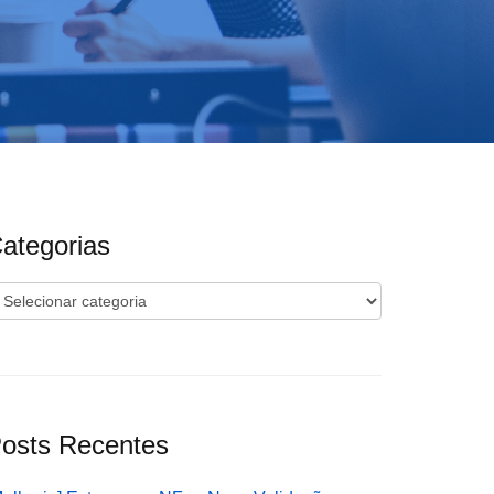
ategorias
ategorias
osts Recentes