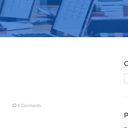
C
C
0 Comments
P