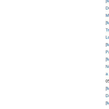
[
D
M
[
T
L
[
P
[
N
a
0
[
D
[