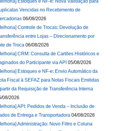
Melhoria] Estoques e NF-e: Nova Validação para
uplicatas Vencidas no Recebimento de
ercadorias
06/08/2026
Melhoria] Controle de Trocas: Devolução de
ransferência entre Lojas – Direcionamento por
ote de Troca
06/08/2026
Melhoria] CRM: Consulta de Cartões Históricos e
aginados do Participante via API
05/08/2026
Melhoria] Estoques e NF-e: Envio Automático da
ota Fiscal à SEFAZ para Notas Fiscais Emitidas
 partir da Requisição de Transferência Interna
5/08/2026
Melhoria] API: Pedidos de Venda – Inclusão de
ados de Entrega e Transportadora
04/08/2026
Melhoria] Administração: Novo Filtro e Coluna