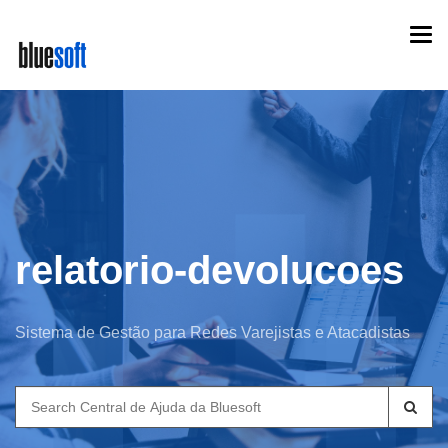
Skip
Togg
to
navi
main
content
relatorio-devolucoes
Sistema de Gestão para Redes Varejistas e Atacadistas
Search
for: