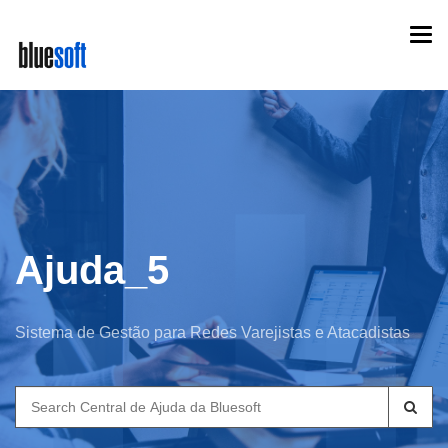
Skip
Togg
to
navi
main
content
Ajuda_5
Sistema de Gestão para Redes Varejistas e Atacadistas
Search
for: