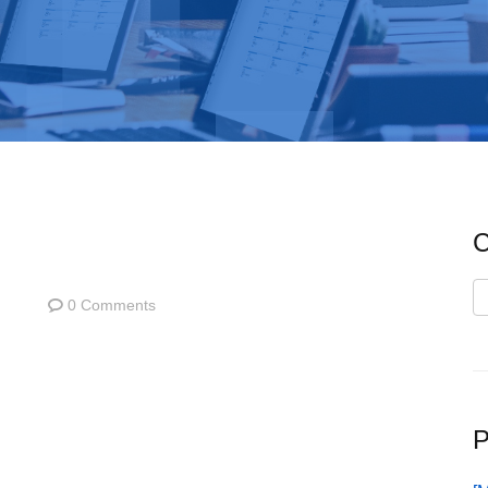
C
C
0 Comments
P