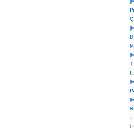
[
P
Q
[
D
M
[
T
L
[
P
[
N
a
0