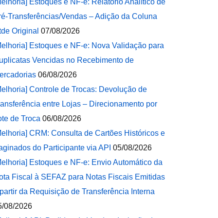
Melhoria] Estoques e NF-e: Relatório Analítico de
ré-Transferências/Vendas – Adição da Coluna
tde Original
07/08/2026
Melhoria] Estoques e NF-e: Nova Validação para
uplicatas Vencidas no Recebimento de
ercadorias
06/08/2026
Melhoria] Controle de Trocas: Devolução de
ransferência entre Lojas – Direcionamento por
ote de Troca
06/08/2026
Melhoria] CRM: Consulta de Cartões Históricos e
aginados do Participante via API
05/08/2026
Melhoria] Estoques e NF-e: Envio Automático da
ota Fiscal à SEFAZ para Notas Fiscais Emitidas
 partir da Requisição de Transferência Interna
5/08/2026