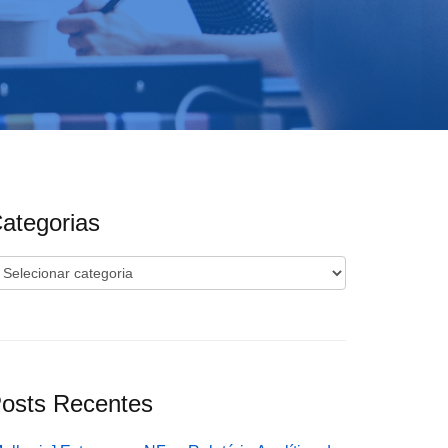
ategorias
ategorias
osts Recentes