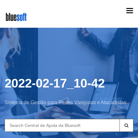
Skip
Togg
to
navi
main
content
2022-02-17_10-42
Sistema de Gestão para Redes Varejistas e Atacadistas
Search
for: