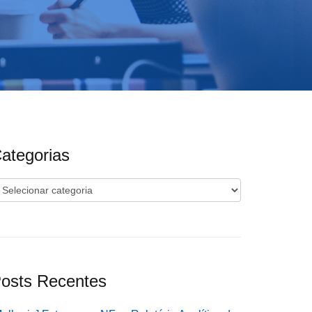
ategorias
ategorias
osts Recentes