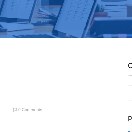
C
C
0 Comments
P