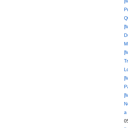
[
P
Q
[
D
M
[
T
L
[
P
[
N
a
0