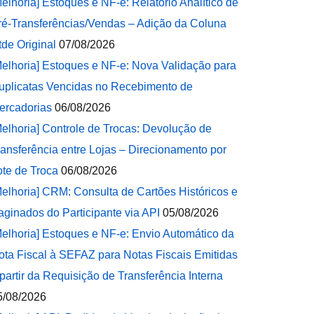
Melhoria] Estoques e NF-e: Relatório Analítico de
ré-Transferências/Vendas – Adição da Coluna
tde Original
07/08/2026
Melhoria] Estoques e NF-e: Nova Validação para
uplicatas Vencidas no Recebimento de
ercadorias
06/08/2026
Melhoria] Controle de Trocas: Devolução de
ransferência entre Lojas – Direcionamento por
ote de Troca
06/08/2026
Melhoria] CRM: Consulta de Cartões Históricos e
aginados do Participante via API
05/08/2026
Melhoria] Estoques e NF-e: Envio Automático da
ota Fiscal à SEFAZ para Notas Fiscais Emitidas
 partir da Requisição de Transferência Interna
5/08/2026