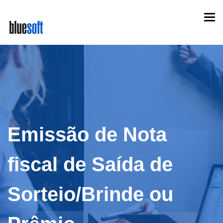
Skip
Togg
to
navi
main
content
Emissão de Nota
fiscal de Saída de
Sorteio/Brinde ou