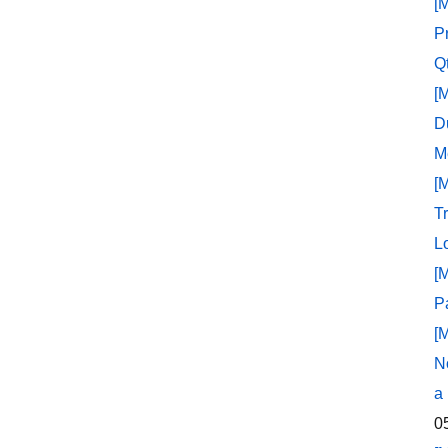
[
P
Q
[
D
M
[
T
L
[
P
[
N
a
0