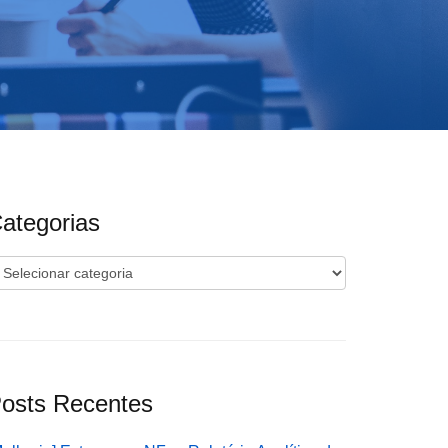
ategorias
ategorias
osts Recentes