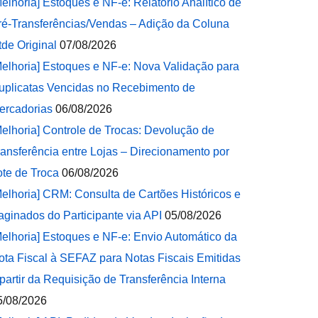
Melhoria] Estoques e NF-e: Relatório Analítico de
ré-Transferências/Vendas – Adição da Coluna
tde Original
07/08/2026
Melhoria] Estoques e NF-e: Nova Validação para
uplicatas Vencidas no Recebimento de
ercadorias
06/08/2026
Melhoria] Controle de Trocas: Devolução de
ransferência entre Lojas – Direcionamento por
ote de Troca
06/08/2026
Melhoria] CRM: Consulta de Cartões Históricos e
aginados do Participante via API
05/08/2026
Melhoria] Estoques e NF-e: Envio Automático da
ota Fiscal à SEFAZ para Notas Fiscais Emitidas
 partir da Requisição de Transferência Interna
5/08/2026