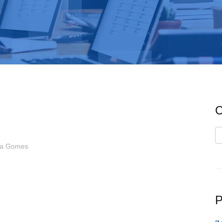
C
C
ia Gomes
P