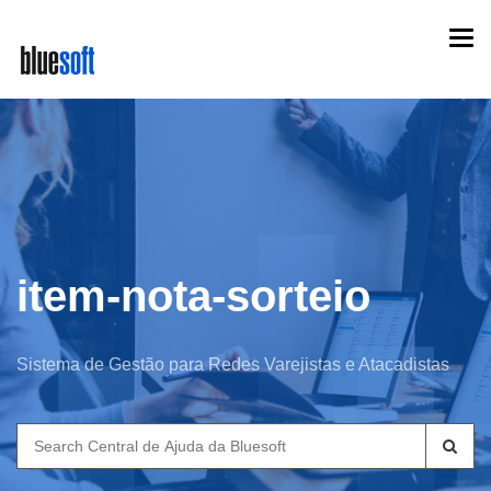
Skip
Togg
to
navi
main
content
item-nota-sorteio
Sistema de Gestão para Redes Varejistas e Atacadistas
Search
for: