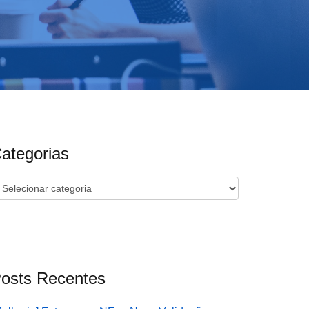
ategorias
ategorias
osts Recentes