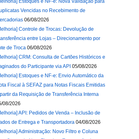
Melhoria] Estoques e NF-e: Nova Validação para
uplicatas Vencidas no Recebimento de
ercadorias
06/08/2026
Melhoria] Controle de Trocas: Devolução de
ransferência entre Lojas – Direcionamento por
ote de Troca
06/08/2026
Melhoria] CRM: Consulta de Cartões Históricos e
aginados do Participante via API
05/08/2026
Melhoria] Estoques e NF-e: Envio Automático da
ota Fiscal à SEFAZ para Notas Fiscais Emitidas
 partir da Requisição de Transferência Interna
5/08/2026
Melhoria] API: Pedidos de Venda – Inclusão de
ados de Entrega e Transportadora
04/08/2026
Melhoria] Administração: Novo Filtro e Coluna