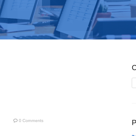
C
C
0 Comments
P