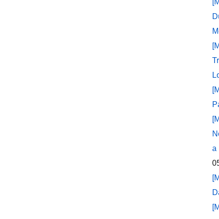
[
D
M
[
T
L
[
P
[
N
a
0
[
D
[