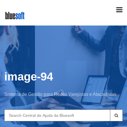
Skip
Togg
to
navi
main
content
image-94
Sistema de Gestão para Redes Varejistas e Atacadistas
Search
for: