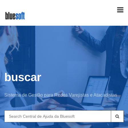
Skip
Togg
to
navi
main
content
buscar
Sistema de Gestão para Redes Varejistas e Atacadistas
Search
for: