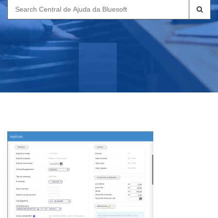
Search
for: