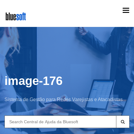
Skip
Togg
to
navi
main
content
image-176
Sistema de Gestão para Redes Varejistas e Atacadistas
Search
for: