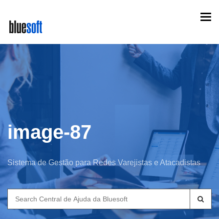
Skip
Togg
to
navi
main
content
image-87
Sistema de Gestão para Redes Varejistas e Atacadistas
Search
for: