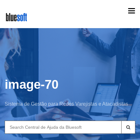
Skip
Togg
to
navi
main
content
image-70
Sistema de Gestão para Redes Varejistas e Atacadistas
Search
for: