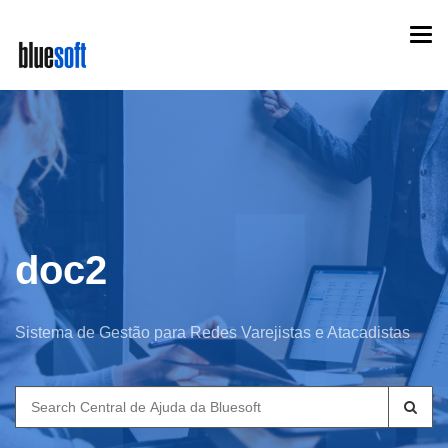
Skip
Togg
to
navi
main
content
doc2
Sistema de Gestão para Redes Varejistas e Atacadistas
Search
for: