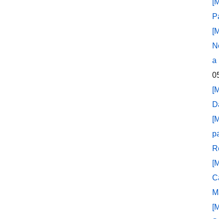
[
P
[
N
a
0
[
D
[
p
R
[
C
M
[