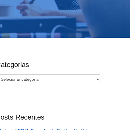
ategorias
ategorias
osts Recentes