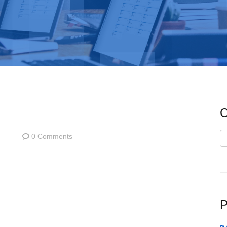
C
C
0 Comments
P