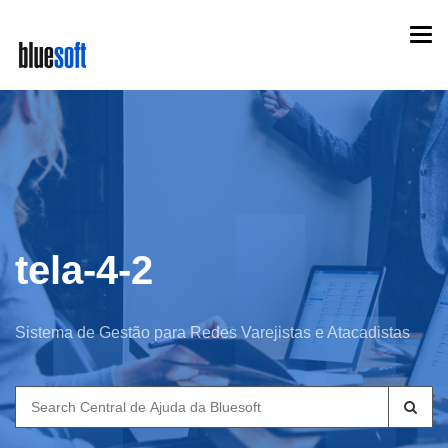
Skip
Togg
to
navi
main
content
tela-4-2
Sistema de Gestão para Redes Varejistas e Atacadistas
Search
for: