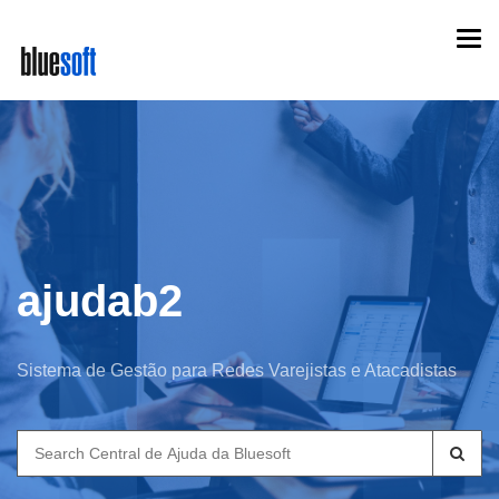
Skip
Togg
to
navi
main
content
ajudab2
Sistema de Gestão para Redes Varejistas e Atacadistas
Search
for: