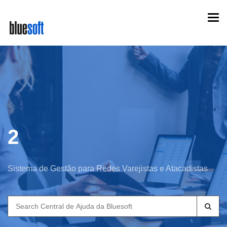
Skip
Togg
to
navi
main
content
2
Sistema de Gestão para Redes Varejistas e Atacadistas
Search
for: