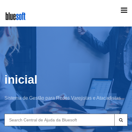
Skip
Togg
to
navi
main
content
inicial
Sistema de Gestão para Redes Varejistas e Atacadistas
Search
for: