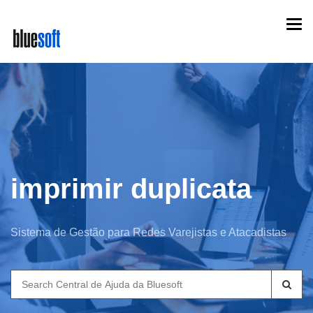
Skip
Togg
to
navi
main
content
imprimir duplicata
Sistema de Gestão para Redes Varejistas e Atacadistas
Search
for: