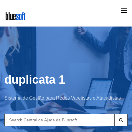
Skip
Togg
to
navi
main
content
duplicata 1
Sistema de Gestão para Redes Varejistas e Atacadistas
Search
for: