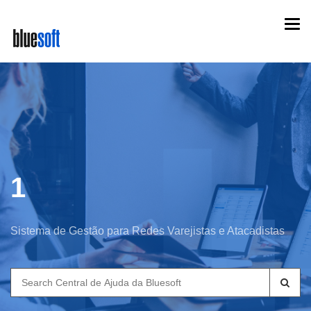
Skip
Togg
to
navi
main
content
1
Sistema de Gestão para Redes Varejistas e Atacadistas
Search
for: