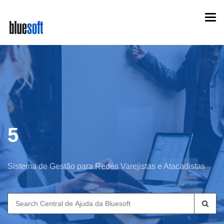
Skip
Togg
to
navi
main
content
5
Sistema de Gestão para Redes Varejistas e Atacadistas
Search
for: