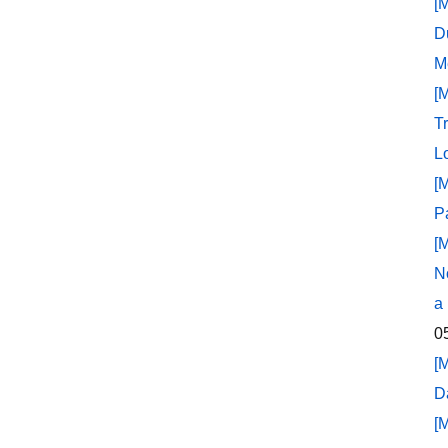
[
D
M
[
T
L
[
P
[
N
a
0
[
D
[