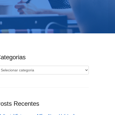
ategorias
ategorias
osts Recentes