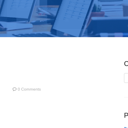
C
C
0 Comments
P