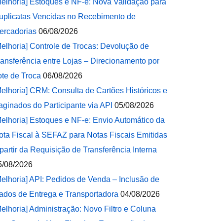
Melhoria] Estoques e NF-e: Nova Validação para
uplicatas Vencidas no Recebimento de
ercadorias
06/08/2026
Melhoria] Controle de Trocas: Devolução de
ransferência entre Lojas – Direcionamento por
ote de Troca
06/08/2026
Melhoria] CRM: Consulta de Cartões Históricos e
aginados do Participante via API
05/08/2026
Melhoria] Estoques e NF-e: Envio Automático da
ota Fiscal à SEFAZ para Notas Fiscais Emitidas
 partir da Requisição de Transferência Interna
5/08/2026
Melhoria] API: Pedidos de Venda – Inclusão de
ados de Entrega e Transportadora
04/08/2026
Melhoria] Administração: Novo Filtro e Coluna