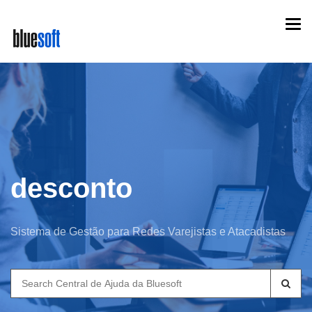
Skip
Togg
to
navi
main
content
desconto
Sistema de Gestão para Redes Varejistas e Atacadistas
Search
for: