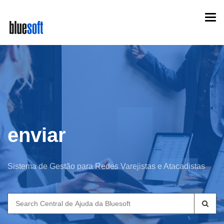
Skip
Togg
to
navi
main
content
enviar
Sistema de Gestão para Redes Varejistas e Atacadistas
Search
for: