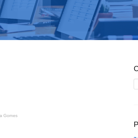
C
C
ia Gomes
P