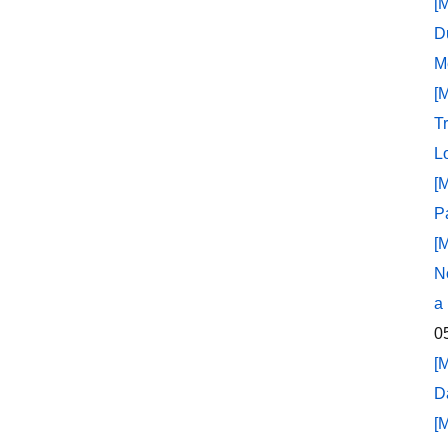
[
D
M
[
T
L
[
P
[
N
a
0
[
D
[