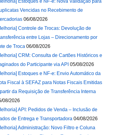
Melhoria] Estoques e NF-e: Nova Validação para
uplicatas Vencidas no Recebimento de
ercadorias
06/08/2026
Melhoria] Controle de Trocas: Devolução de
ransferência entre Lojas – Direcionamento por
ote de Troca
06/08/2026
Melhoria] CRM: Consulta de Cartões Históricos e
aginados do Participante via API
05/08/2026
Melhoria] Estoques e NF-e: Envio Automático da
ota Fiscal à SEFAZ para Notas Fiscais Emitidas
 partir da Requisição de Transferência Interna
5/08/2026
Melhoria] API: Pedidos de Venda – Inclusão de
ados de Entrega e Transportadora
04/08/2026
Melhoria] Administração: Novo Filtro e Coluna