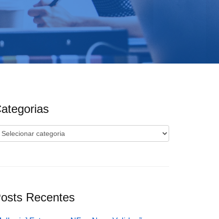
ategorias
ategorias
osts Recentes