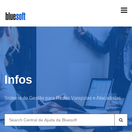
Skip
Togg
to
navi
main
content
Infos
Sistema de Gestão para Redes Varejistas e Atacadistas
Search
for: