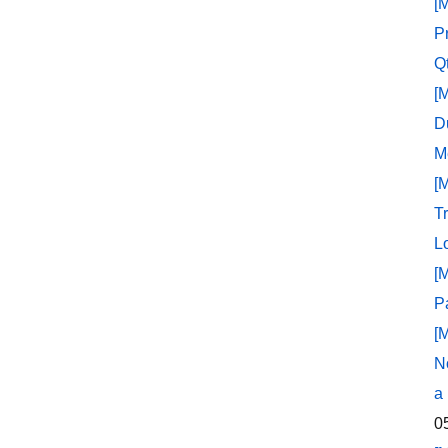
[
P
Q
[
D
M
[
T
L
[
P
[
N
a
0