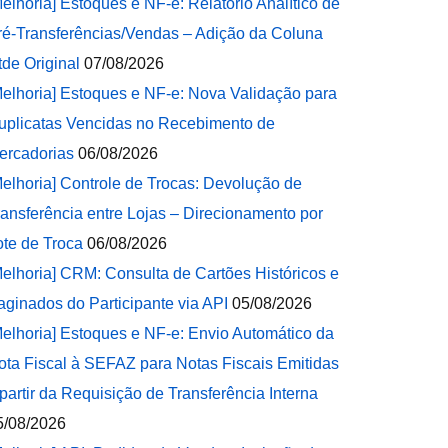
Melhoria] Estoques e NF-e: Relatório Analítico de
ré-Transferências/Vendas – Adição da Coluna
tde Original
07/08/2026
Melhoria] Estoques e NF-e: Nova Validação para
uplicatas Vencidas no Recebimento de
ercadorias
06/08/2026
Melhoria] Controle de Trocas: Devolução de
ransferência entre Lojas – Direcionamento por
ote de Troca
06/08/2026
Melhoria] CRM: Consulta de Cartões Históricos e
aginados do Participante via API
05/08/2026
Melhoria] Estoques e NF-e: Envio Automático da
ota Fiscal à SEFAZ para Notas Fiscais Emitidas
 partir da Requisição de Transferência Interna
5/08/2026