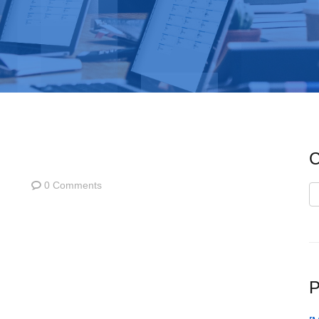
C
0 Comments
C
P