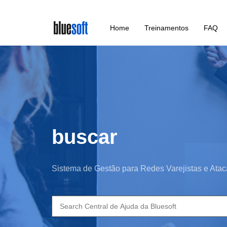
Skip
Home
Treinamentos
FAQ
to
main
content
buscar
Sistema de Gestão para Redes Varejistas e Atac
Search
for: