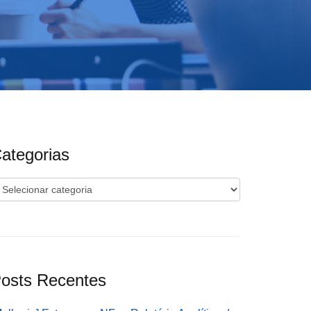
ategorias
ategorias
osts Recentes