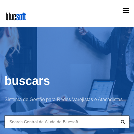
Skip
Togg
to
navi
main
content
buscars
Sistema de Gestão para Redes Varejistas e Atacadistas
Search
for: