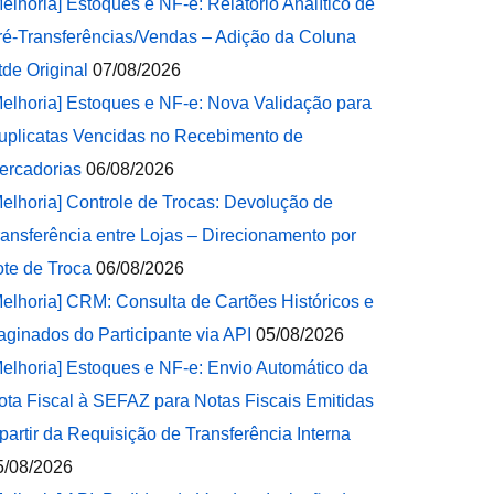
Melhoria] Estoques e NF-e: Relatório Analítico de
ré-Transferências/Vendas – Adição da Coluna
tde Original
07/08/2026
Melhoria] Estoques e NF-e: Nova Validação para
uplicatas Vencidas no Recebimento de
ercadorias
06/08/2026
Melhoria] Controle de Trocas: Devolução de
ransferência entre Lojas – Direcionamento por
ote de Troca
06/08/2026
Melhoria] CRM: Consulta de Cartões Históricos e
aginados do Participante via API
05/08/2026
Melhoria] Estoques e NF-e: Envio Automático da
ota Fiscal à SEFAZ para Notas Fiscais Emitidas
 partir da Requisição de Transferência Interna
5/08/2026