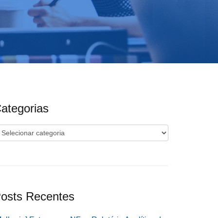
ategorias
ategorias
osts Recentes