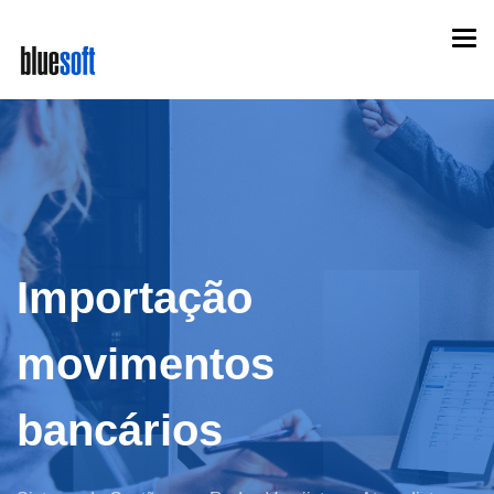
Skip
Togg
to
navi
main
content
Importação
movimentos
bancários