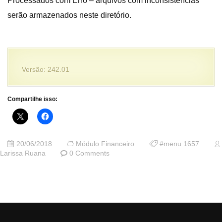
Processados com Erro – arquivos com inconsistências
serão armazenados neste diretório.
Versão: 242.01
Compartilhe isso:
20/06/2018
Módulo Financeiro
#menu 1657
Larissa Ruana
0 Comments