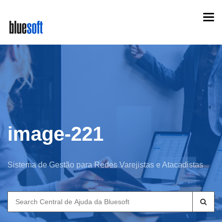
Skip
Togg
to
navi
main
content
image-221
Sistema de Gestão para Redes Varejistas e Atacadistas
Search
for: