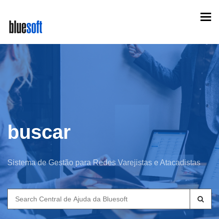
Skip
Togg
to
navi
main
content
buscar
Sistema de Gestão para Redes Varejistas e Atacadistas
Search
for: