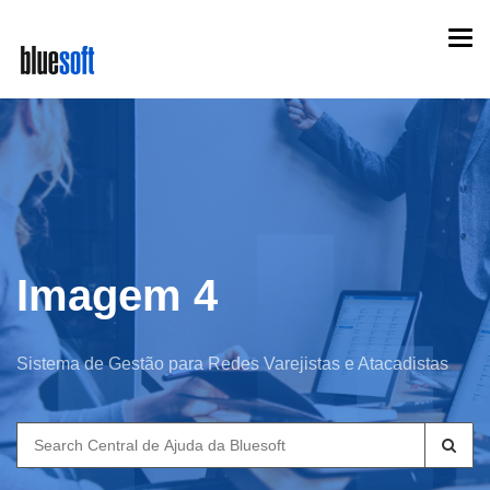
Skip
Togg
to
navi
main
content
Imagem 4
Sistema de Gestão para Redes Varejistas e Atacadistas
Search
for: