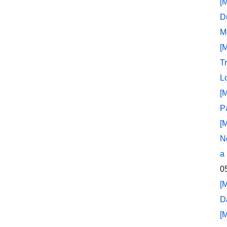
[
D
M
[
T
L
[
P
[
N
a
0
[
D
[