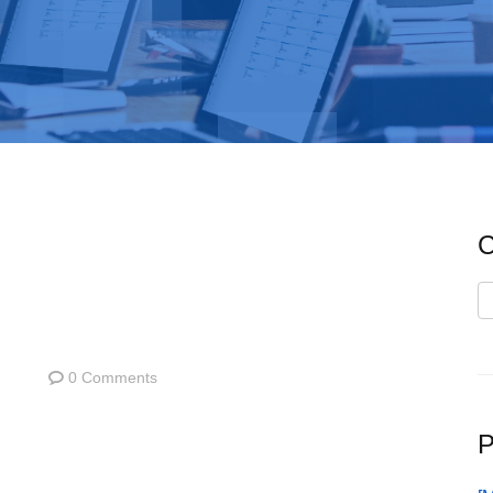
C
C
0 Comments
P