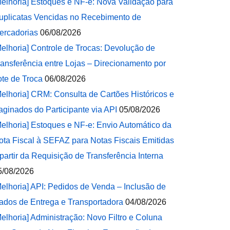
Melhoria] Estoques e NF-e: Nova Validação para
uplicatas Vencidas no Recebimento de
ercadorias
06/08/2026
Melhoria] Controle de Trocas: Devolução de
ransferência entre Lojas – Direcionamento por
ote de Troca
06/08/2026
Melhoria] CRM: Consulta de Cartões Históricos e
aginados do Participante via API
05/08/2026
Melhoria] Estoques e NF-e: Envio Automático da
ota Fiscal à SEFAZ para Notas Fiscais Emitidas
 partir da Requisição de Transferência Interna
5/08/2026
Melhoria] API: Pedidos de Venda – Inclusão de
ados de Entrega e Transportadora
04/08/2026
Melhoria] Administração: Novo Filtro e Coluna