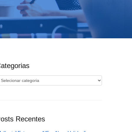
ategorias
ategorias
osts Recentes