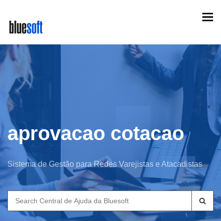
Skip
Togg
to
navi
main
content
aprovacao cotacao
Sistema de Gestão para Redes Varejistas e Atacadistas
Search
for: