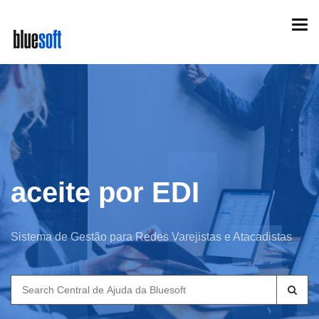
Skip
Togg
to
navi
main
content
aceite por EDI
Sistema de Gestão para Redes Varejistas e Atacadistas
Search
for: