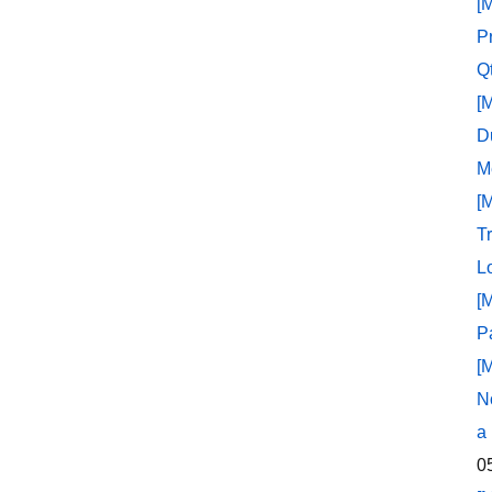
[
P
Q
[
D
M
[
T
L
[
P
[
N
a
0