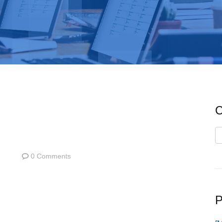
C
C
0 Comments
P