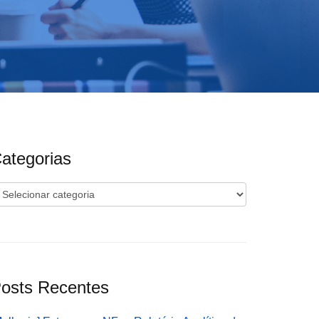
ategorias
ategorias
osts Recentes