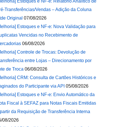
Melhoria] Estoques e NF-e: Relatório Analítico de
ré-Transferências/Vendas – Adição da Coluna
tde Original
07/08/2026
Melhoria] Estoques e NF-e: Nova Validação para
uplicatas Vencidas no Recebimento de
ercadorias
06/08/2026
Melhoria] Controle de Trocas: Devolução de
ransferência entre Lojas – Direcionamento por
ote de Troca
06/08/2026
Melhoria] CRM: Consulta de Cartões Históricos e
aginados do Participante via API
05/08/2026
Melhoria] Estoques e NF-e: Envio Automático da
ota Fiscal à SEFAZ para Notas Fiscais Emitidas
 partir da Requisição de Transferência Interna
5/08/2026