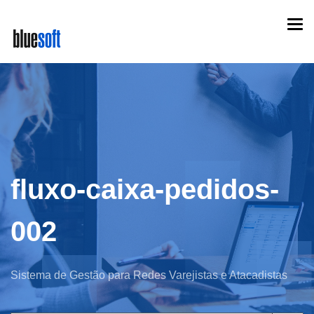
Skip
Togg
to
navi
main
content
fluxo-caixa-pedidos-
002
Sistema de Gestão para Redes Varejistas e Atacadistas